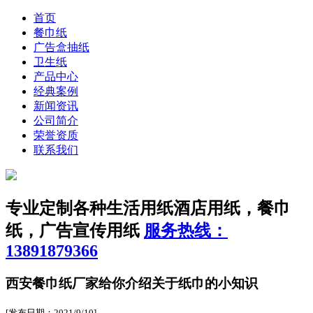
首页
餐巾纸
广告盒抽纸
卫生纸
产品中心
经典案例
新闻资讯
公司简介
荣誉资质
联系我们
专业定制各种生活用纸
酒店用纸，餐巾
纸，广告宣传用纸
服务热线：
13891879366
西安餐巾纸厂家给你介绍关于纸巾的小知识
[发布日期：2021/9/10]