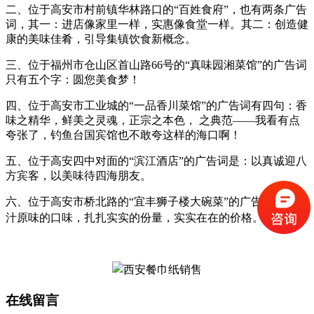
二、位于高安市村前镇华林路口的“百姓食府”，也有两条广告
词，其一：进店像家里一样，实惠像食堂一样。其二：创造健
康的美味佳肴，引导集镇饮食新概念。
三、位于福州市仓山区首山路66号的“真味园湘菜馆”的广告词
只有五个字：圆您美食梦！
四、位于高安市工业城的“一品香川菜馆”的广告词有四句：香
味之精华，鲜美之灵魂，正宗之本色， 之典范——我看有点
夸张了，钓鱼台国宾馆也不敢夸这样的海口啊！
五、位于高安四中对面的“滨江酒店”的广告词是：以真诚迎八
方宾客，以美味待四海朋友。
六、位于高安市桥北路的“宜丰狮子楼大碗菜”的广告词是：原
汁原味的口味，扎扎实实的份量，实实在在的价格。
在线留言